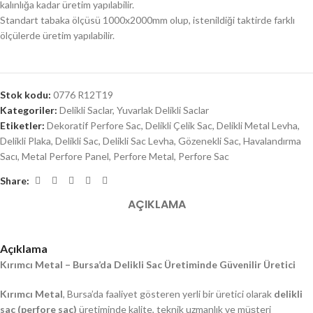
kalınlığa kadar üretim yapılabilir.
Standart tabaka ölçüsü 1000x2000mm olup, istenildiği taktirde farklı
ölçülerde üretim yapılabilir.
Stok kodu:
0776 R12T19
Kategoriler:
Delikli Saclar
,
Yuvarlak Delikli Saclar
Etiketler:
Dekoratif Perfore Sac
,
Delikli Çelik Sac
,
Delikli Metal Levha
,
Delikli Plaka
,
Delikli Sac
,
Delikli Sac Levha
,
Gözenekli Sac
,
Havalandırma
Sacı
,
Metal Perfore Panel
,
Perfore Metal
,
Perfore Sac
Share:
AÇIKLAMA
Açıklama
Kırımcı Metal – Bursa’da Delikli Sac Üretiminde Güvenilir Üretici
Kırımcı Metal
, Bursa’da faaliyet gösteren yerli bir üretici olarak
delikli
sac (perfore sac)
üretiminde kalite, teknik uzmanlık ve müşteri