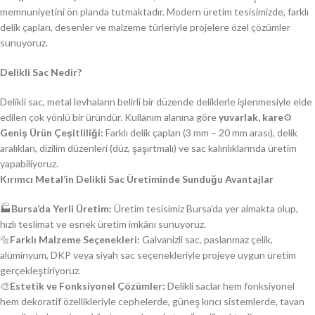
memnuniyetini ön planda tutmaktadır. Modern üretim tesisimizde, farklı
delik çapları, desenler ve malzeme türleriyle projelere özel çözümler
sunuyoruz.
Delikli Sac Nedir?
Delikli sac, metal levhaların belirli bir düzende deliklerle işlenmesiyle elde
edilen çok yönlü bir üründür. Kullanım alanına göre
yuvarlak, kare
⚙️
Geniş Ürün Çeşitliliği:
Farklı delik çapları (3 mm – 20 mm arası), delik
aralıkları, dizilim düzenleri (düz, şaşırtmalı) ve sac kalınlıklarında üretim
yapabiliyoruz.
Kırımcı Metal’in Delikli Sac Üretiminde Sunduğu Avantajlar
🏭
Bursa’da Yerli Üretim:
Üretim tesisimiz Bursa’da yer almakta olup,
hızlı teslimat ve esnek üretim imkânı sunuyoruz.
🔩
Farklı Malzeme Seçenekleri:
Galvanizli sac, paslanmaz çelik,
alüminyum, DKP veya siyah sac seçenekleriyle projeye uygun üretim
gerçekleştiriyoruz.
🎨
Estetik ve Fonksiyonel Çözümler:
Delikli saclar hem fonksiyonel
hem dekoratif özellikleriyle cephelerde, güneş kırıcı sistemlerde, tavan