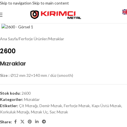
Skip to navigation
Skip to main content
Click to enlarge
Ana Sayfa
/
Ferforje Ürünler
/
Mızraklar
2600
Mızraklar
Size :
Ø12 mm 32×140 mm / düz (smooth)
Stok kodu:
2600
Kategoriler:
Mızraklar
Etiketler:
Çit Mızrağı
,
Demir Mızrak
,
Ferforje Mızrak
,
Kapı Üstü Mızrak
,
Korkuluk Mızrağı
,
Mızrak Uç
,
Sac Mızrak
Share: