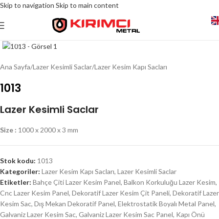
Skip to navigation
Skip to main content
Click to enlarge
Ana Sayfa
/
Lazer Kesimli Saclar
/
Lazer Kesim Kapı Sacları
1013
Lazer Kesimli Saclar
Size :
1000 x 2000 x 3 mm
Stok kodu:
1013
Kategoriler:
Lazer Kesim Kapı Sacları
,
Lazer Kesimli Saclar
Etiketler:
Bahçe Çiti Lazer Kesim Panel
,
Balkon Korkuluğu Lazer Kesim
,
Cnc Lazer Kesim Panel
,
Dekoratif Lazer Kesim Çit Paneli
,
Dekoratif Lazer
Kesim Sac
,
Dış Mekan Dekoratif Panel
,
Elektrostatik Boyalı Metal Panel
,
Galvaniz Lazer Kesim Sac
,
Galvaniz Lazer Kesim Sac Panel
,
Kapı Önü