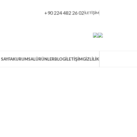
+90 224 482 26 02
İLETİŞİM
 SAYFA
KURUMSAL
ÜRÜNLER
BLOG
İLETIŞIM
GİZLİLİK