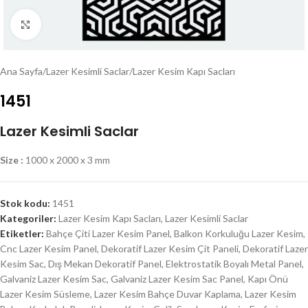
Click to enlarge
Ana Sayfa
/
Lazer Kesimli Saclar
/
Lazer Kesim Kapı Sacları
1451
Lazer Kesimli Saclar
Size :
1000 x 2000 x 3 mm
Stok kodu:
1451
Kategoriler:
Lazer Kesim Kapı Sacları
,
Lazer Kesimli Saclar
Etiketler:
Bahçe Çiti Lazer Kesim Panel
,
Balkon Korkuluğu Lazer Kesim
,
Cnc Lazer Kesim Panel
,
Dekoratif Lazer Kesim Çit Paneli
,
Dekoratif Lazer
Kesim Sac
,
Dış Mekan Dekoratif Panel
,
Elektrostatik Boyalı Metal Panel
,
Galvaniz Lazer Kesim Sac
,
Galvaniz Lazer Kesim Sac Panel
,
Kapı Önü
Lazer Kesim Süsleme
,
Lazer Kesim Bahçe Duvar Kaplama
,
Lazer Kesim