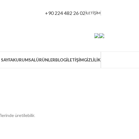
+90 224 482 26 02
İLETİŞİM
 SAYFA
KURUMSAL
ÜRÜNLER
BLOG
İLETIŞIM
GİZLİLİK
erinde üretilebilir.