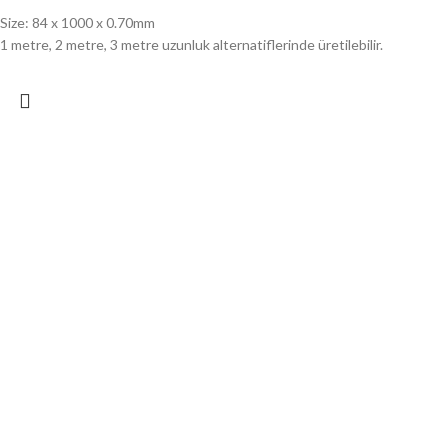
Size: 84 x 1000 x 0.70mm
1 metre, 2 metre, 3 metre uzunluk alternatiflerinde üretilebilir.
3611
Sac Bordürler
Size: 84x1000x0,70mm
1 metre, 2 metre, 3 metre uzunluk alternatiflerinde üretilebilir.
3615
Sac Bordürler