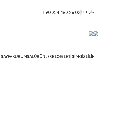
+90 224 482 26 02
İLETİŞİM
 SAYFA
KURUMSAL
ÜRÜNLER
BLOG
İLETIŞIM
GİZLİLİK