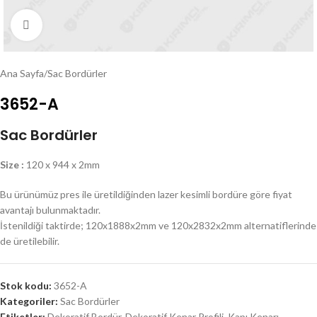
Click to enlarge
Ana Sayfa
/
Sac Bordürler
3652-A
Sac Bordürler
Size :
120 x 944 x 2mm
Bu ürünümüz pres ile üretildiğinden lazer kesimli bordüre göre fiyat
avantajı bulunmaktadır.
İstenildiği taktirde; 120x1888x2mm ve 120x2832x2mm alternatiflerinde
de üretilebilir.
Stok kodu:
3652-A
Kategoriler:
Sac Bordürler
Etiketler:
Dekoratif Bordür
,
Dekoratif Kenar Profili
,
Kapı Kenarı