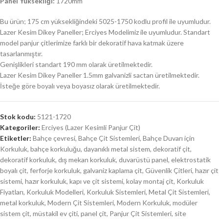
Panel Yüksekliği:
1720mm
Bu ürün; 175 cm yüksekliğindeki 5025-1750 kodlu profil ile uyumludur.
Lazer Kesim Dikey Paneller; Erciyes Modelimiz ile uyumludur. Standart
model panjur çitlerimize farklı bir dekoratif hava katmak üzere
tasarlanmıştır.
Genişlikleri standart 190 mm olarak üretilmektedir.
Lazer Kesim Dikey Paneller 1.5mm galvanizli sactan üretilmektedir.
İsteğe göre boyalı veya boyasız olarak üretilmektedir.
Stok kodu:
5121-1720
Kategoriler:
Erciyes (Lazer Kesimli Panjur Çit)
Etiketler:
Bahçe çevresi
,
Bahçe Çit Sistemleri
,
Bahçe Duvarı için
Korkuluk
,
bahçe korkuluğu
,
dayanıklı metal sistem
,
dekoratif çit
,
dekoratif korkuluk
,
dış mekan korkuluk
,
duvarüstü panel
,
elektrostatik
boyalı çit
,
ferforje korkuluk
,
galvaniz kaplama çit
,
Güvenlik Çitleri
,
hazır çit
sistemi
,
hazır korkuluk
,
kapı ve çit sistemi
,
kolay montaj çit
,
Korkuluk
Fiyatları
,
Korkuluk Modelleri
,
Korkuluk Sistemleri
,
Metal Çit Sistemleri
,
metal korkuluk
,
Modern Çit Sistemleri
,
Modern Korkuluk
,
modüler
sistem çit
,
müstakil ev çiti
,
panel çit
,
Panjur Çit Sistemleri
,
site