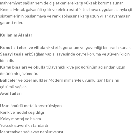
mahremiyet sağlar hem de dış etkenlere karşı yüksek koruma sunar.
Kırımcı Metal, galvanizli çelik ve elektrostatik toz boya uygulamalarıyla çit
sistemlerinin paslanmaya ve renk solmasına karşı uzun yıllar dayanmasını
garanti eder.
Kullanım Alanları
Konut siteleri ve villalar:
Estetik görünüm ve güvenliği bir arada sunar.
Sanayi tesisleri:
Sağlam yapısı sayesinde çevre koruma ve güvenlik için
idealdir.
Kamu binaları ve okullar:
Dayanıklılık ve şık görünüm açısından uzun
ömürlü bir çözümdür.
Bahçeler ve özel mülkler:
Modern mimariyle uyumlu, zarif bir sınır
çözümü sağlar.
Avantajları
Uzun ömürlü metal konstrüksiyon
Renk ve model çeşitliliği
Kolay montaj ve bakım
Yüksek güvenlik standardı
Mahremiyet sağlayan panjur yapısı