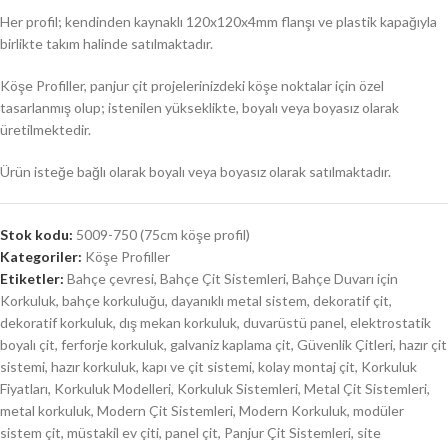
Her profil; kendinden kaynaklı 120x120x4mm flanşı ve plastik kapağıyla
birlikte takım halinde satılmaktadır.
Köşe Profiller, panjur çit projelerinizdeki köşe noktalar için özel
tasarlanmış olup; istenilen yükseklikte, boyalı veya boyasız olarak
üretilmektedir.
Ürün isteğe bağlı olarak boyalı veya boyasız olarak satılmaktadır.
Stok kodu:
5009-750 (75cm köşe profil)
Kategoriler:
Köşe Profiller
Etiketler:
Bahçe çevresi
,
Bahçe Çit Sistemleri
,
Bahçe Duvarı için
Korkuluk
,
bahçe korkuluğu
,
dayanıklı metal sistem
,
dekoratif çit
,
dekoratif korkuluk
,
dış mekan korkuluk
,
duvarüstü panel
,
elektrostatik
boyalı çit
,
ferforje korkuluk
,
galvaniz kaplama çit
,
Güvenlik Çitleri
,
hazır çit
sistemi
,
hazır korkuluk
,
kapı ve çit sistemi
,
kolay montaj çit
,
Korkuluk
Fiyatları
,
Korkuluk Modelleri
,
Korkuluk Sistemleri
,
Metal Çit Sistemleri
,
metal korkuluk
,
Modern Çit Sistemleri
,
Modern Korkuluk
,
modüler
sistem çit
,
müstakil ev çiti
,
panel çit
,
Panjur Çit Sistemleri
,
site