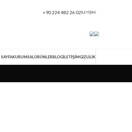
+90 224 482 26 02
İLETİŞİM
 SAYFA
KURUMSAL
ÜRÜNLER
BLOG
İLETIŞIM
GİZLİLİK