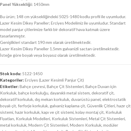
Panel Yüksekliği:
1450mm
Bu ürün; 148 cm yüksekliğindeki 5025-1480 kodlu profil ile uyumludur.
Lazer Kesim Dikey Paneller; Erciyes Modelimiz ile uyumludur. Standart
model panjur çitlerimize farklı bir dekoratif hava katmak üzere
tasarlanmıştır.
Genişlikleri standart 190 mm olarak üretilmektedir.
Lazer Kesim Dikey Paneller 1.5mm galvanizli sactan üretilmektedir.
İsteğe göre boyalı veya boyasız olarak üretilmektedir.
Stok kodu:
5122-1450
Kategoriler:
Erciyes (Lazer Kesimli Panjur Çit)
Etiketler:
Bahçe çevresi
,
Bahçe Çit Sistemleri
,
Bahçe Duvarı için
Korkuluk
,
bahçe korkuluğu
,
dayanıklı metal sistem
,
dekoratif çit
,
dekoratif korkuluk
,
dış mekan korkuluk
,
duvarüstü panel
,
elektrostatik
boyalı çit
,
ferforje korkuluk
,
galvaniz kaplama çit
,
Güvenlik Çitleri
,
hazır çit
sistemi
,
hazır korkuluk
,
kapı ve çit sistemi
,
kolay montaj çit
,
Korkuluk
Fiyatları
,
Korkuluk Modelleri
,
Korkuluk Sistemleri
,
Metal Çit Sistemleri
,
metal korkuluk
,
Modern Çit Sistemleri
,
Modern Korkuluk
,
modüler