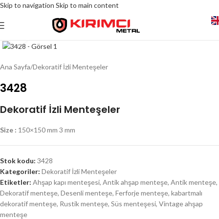
Skip to navigation
Skip to main content
Click to enlarge
Ana Sayfa
/
Dekoratif İzli Menteşeler
3428
Dekoratif İzli Menteşeler
Size :
150×150 mm 3 mm
Stok kodu:
3428
Kategoriler:
Dekoratif İzli Menteşeler
Etiketler:
Ahşap kapı menteşesi
,
Antik ahşap menteşe
,
Antik menteşe
,
Dekoratif menteşe
,
Desenli menteşe
,
Ferforje menteşe
,
kabartmalı
dekoratif menteşe
,
Rustik menteşe
,
Süs menteşesi
,
Vintage ahşap
menteşe